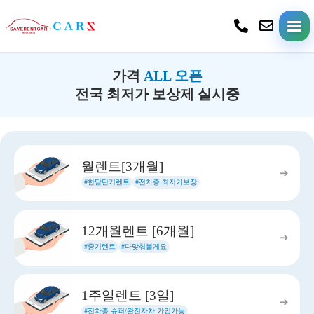
가격
ALL 오픈
전국 최저가 보상제 실시중
월렌트[3개월]
➔
#한달단기렌트
#전차종 최저가보장
12개월렌트 [6개월]
➔
#중기렌트
#다맞춰볼게요
1주일렌트 [3일]
➔
#전차종 슈퍼/완전자차 가입가능